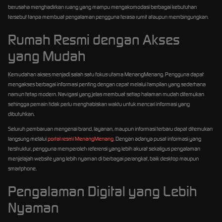
berusaha menghadirkan ruang yang mampu mengakomodasi berbagai kebutuhan
tersebut tanpa membuat pengalaman pengguna terasa rumit ataupun membingungkan.
Rumah Resmi dengan Akses
yang Mudah
Kemudahan akses menjadi salah satu fokus utama MenangMenang. Pengguna dapat
mengakses berbagai informasi penting dengan cepat melalui tampilan yang sederhana
namun tetap modern. Navigasi yang jelas membuat setiap halaman mudah ditemukan
sehingga pemain tidak perlu menghabiskan waktu untuk mencari informasi yang
dibutuhkan.
Seluruh pembaruan mengenai brand, layanan, maupun informasi terbaru dapat ditemukan
langsung melalui
portal resmi MenangMenang
. Dengan adanya pusat informasi yang
terstruktur, pengguna memperoleh referensi yang lebih akurat sekaligus pengalaman
menjelajah website yang lebih nyaman di berbagai perangkat, baik desktop maupun
smartphone.
Pengalaman Digital yang Lebih
Nyaman