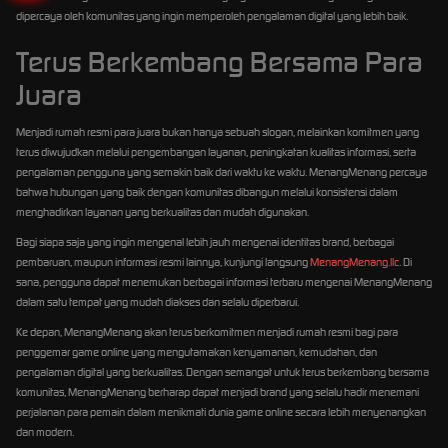
dipercaya oleh komunitas yang ingin memperoleh pengalaman digital yang lebih baik.
Terus Berkembang Bersama Para
Juara
Menjadi rumah resmi para juara bukan hanya sebuah slogan, melainkan komitmen yang
terus diwujudkan melalui pengembangan layanan, peningkatan kualitas informasi, serta
pengalaman pengguna yang semakin baik dari waktu ke waktu. MenangMenang percaya
bahwa hubungan yang baik dengan komunitas dibangun melalui konsistensi dalam
menghadirkan layanan yang berkualitas dan mudah digunakan.
Bagi siapa saja yang ingin mengenal lebih jauh mengenai identitas brand, berbagai
pembaruan, maupun informasi resmi lainnya, kunjungi langsung
MenangMenang.llc
. Di
sana, pengguna dapat menemukan berbagai informasi terbaru mengenai MenangMenang
dalam satu tempat yang mudah diakses dan selalu diperbarui.
Ke depan, MenangMenang akan terus berkomitmen menjadi rumah resmi bagi para
penggemar game online yang mengutamakan kenyamanan, kemudahan, dan
pengalaman digital yang berkualitas. Dengan semangat untuk terus berkembang bersama
komunitas, MenangMenang berharap dapat menjadi brand yang selalu hadir menemani
perjalanan para pemain dalam menikmati dunia game online secara lebih menyenangkan
dan modern.