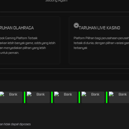
Sabung Ayam
RUHAN OLAHRAGA
TARUHAN LIVE KASINO
ook Gaming Platform Terbaik
Platform Pilihan bagi perusahaan-perusa
kan lebih banyak game, odds yang lebih
terbaik di dunia, dengan pilihan variasi g
 dan menyediakan pilihan yang lebih
terbanyak
untuk pemain.
an tidak dapat diproses