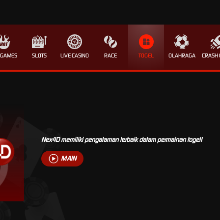
 GAMES
SLOTS
LIVE CASINO
RACE
TOGEL
OLAHRAGA
CRASH
Nex4D memiliki pengalaman terbaik dalam permainan togel!
MAIN