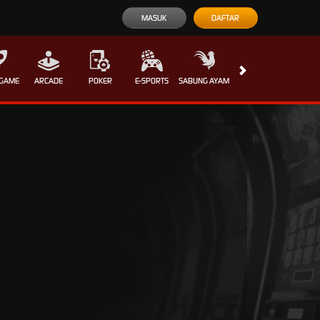
MASUK
DAFTAR
 GAME
ARCADE
POKER
E-SPORTS
SABUNG AYAM
PROMOSI