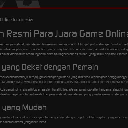
nline Indonesia
Resmi Para Juara Game Online
si yang membuat pengalaman bermain semakin menarik. Di tengah perkembangan tersebut, hadi
mah resmi para juara game online yang mengutamakan kenyamanan, kemudahan akses, serta pen
bih dekat identitas brand, layanan, serta berbagai informasi terbaru yang selalu diperbarui secara 
 yang Dekat dengan Pemain
karena namanya, tetapi juga karena pengalaman yang diberikan kepada para penggunanya. Oleh
jadi alasan mengapa MenangMenang terus berkembang sebagai brand yang ingin selalu dekat deng
 Ada yang ingin mencari hiburan setelah beraktivitas, ada yang menyukai tantangan strategi, hin
i berbagai kebutuhan tersebut tanpa membuat pengalaman pengguna terasa rumit ataupun 
s yang Mudah
a dapat mengakses berbagai informasi penting dengan cepat melalui tampilan yang sederhana
encari informasi yang dibutuhkan.