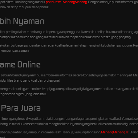
apat ditemukan langsung melalui
portal resmi MenangMenang
. Dengan adanya pusat informasi yan
, baik desktop maupun smartphone.
ebih Nyaman
nting dalam membangun kepercayaan pengguna. Karena itu, setiap halaman dirancang agar mem
a dapat menemukan apa yang mereka butuhkan tanpa harus melewati proses yang panjang.
ukan berbagai pengembangan agar kualitas layanan tetap mengikuti kebutuhan pengguna. Peruba
perkembangan zaman.
Game Online
kan sebuah brand yang mampu memberikan informasi secara konsisten juga semakin meningkat. 
dentitas brand yang kuat dan profesional.
enal dunia game online, tetapi juga menjadi ruang digital yang memberikan rasa nyaman ketika
alaman digital yang lebih baik.
Para Juara
mitmen yang terus diwujudkan melalui pengembangan layanan, peningkatan kualitas informasi, s
ngun melalui konsistensi dalam menghadirkan layanan yang berkualitas dan mudah digunakan
 berbagai pembaruan, maupun informasi resmi lainnya, kunjungi langsung
MenangMenang.llc
. Di s
rui.